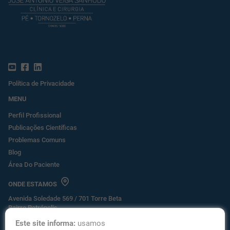
Política de Privacidade
MENU
Perfil Profissional
Publicações Científicas
Problemas Comuns
Blog
Área Do Paciente
ONDE ESTAMOS
Avenida Soledade 569 / 701 Torre Beta
Bairro Petrópolis
Porto Alegre - RS CEP 90470-280
Este site informa:
usamos