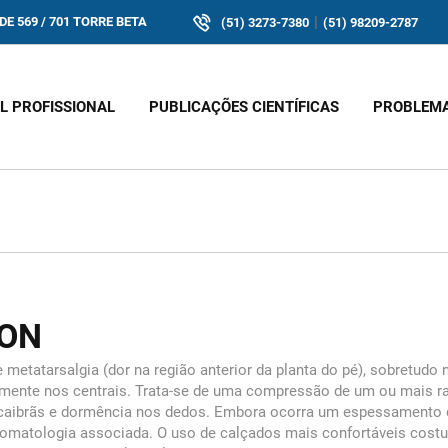
|
E 569 / 701 TORRE BETA
(51) 3273-7380
(51) 98209-2787
IL PROFISSIONAL
PUBLICAÇÕES CIENTÍFICAS
PROBLEM
ON
etatarsalgia (dor na região anterior da planta do pé), sobretudo
ente nos centrais. Trata-se de uma compressão de um ou mais ram
, caibrãs e dormência nos dedos. Embora ocorra um espessamento do
ntomatologia associada. O uso de calçados mais confortáveis cos