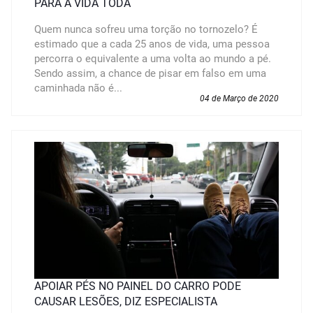
PARA A VIDA TODA
Quem nunca sofreu uma torção no tornozelo? É
estimado que a cada 25 anos de vida, uma pessoa
percorra o equivalente a uma volta ao mundo a pé.
Sendo assim, a chance de pisar em falso em uma
caminhada não é...
04 de Março de 2020
APOIAR PÉS NO PAINEL DO CARRO PODE
CAUSAR LESÕES, DIZ ESPECIALISTA